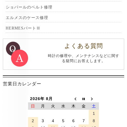
ショパールのベルト修理
エルメスのケース修理
HERMESパートⅢ
よくある質問
時計の修理や、メンテナンスなどに関す
る疑問にお答えします。
営業日カレンダー
2026年 8月
日
月
火
水
木
金
土
1
2
3
4
5
6
7
8