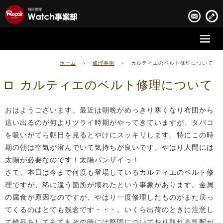
時計修理の流れ
ホーム
>
修理事例
>
カルティエのベルト修理について
時計修理実績
カルティエのベルト修理について
お客様の声
おはようございます。最近は朝晩がめっきり寒くなり布団から
会社案内
這い出るのが何よりツライ時期がやってきていますが、タバコ
を吸いがてら朝日を見るとやけにスッキリします、特にこの時
期の朝は空気が澄んでいて気持ちが良いです。やはり人間には
太陽が必要なのです！太陽バンザイっ！
さて、本日は今まで何度も登場しているカルティエのベルト修
理ですが、稀に違う箇所が壊れたという事象があります。金属
の腐食が原因なのですが、やはり一度修理したものがまた戻っ
てくるのはとても残念です・・・。いくら出荷のときに注意し
て検品をしてみてもその時には堅固についており取れる気配が