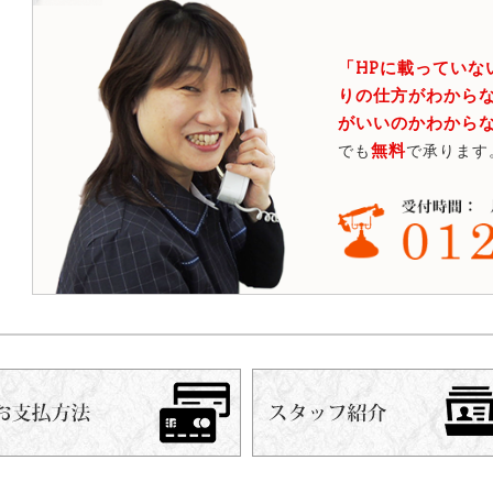
「HPに載っていな
りの仕方がわからな
がいいのかわから
無料
でも
で承ります