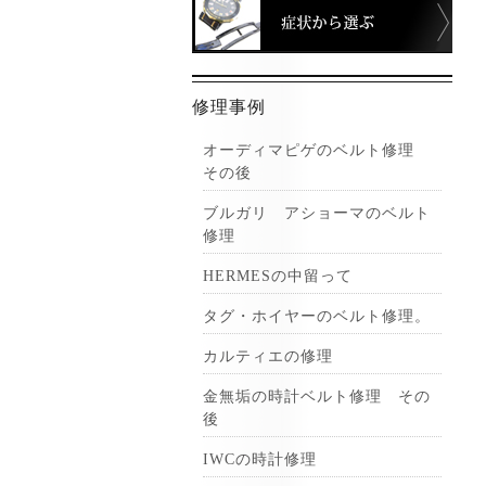
症状
修理事例
オーディマピゲのベルト修理
その後
ブルガリ アショーマのベルト
修理
HERMESの中留って
タグ・ホイヤーのベルト修理。
カルティエの修理
金無垢の時計ベルト修理 その
後
IWCの時計修理