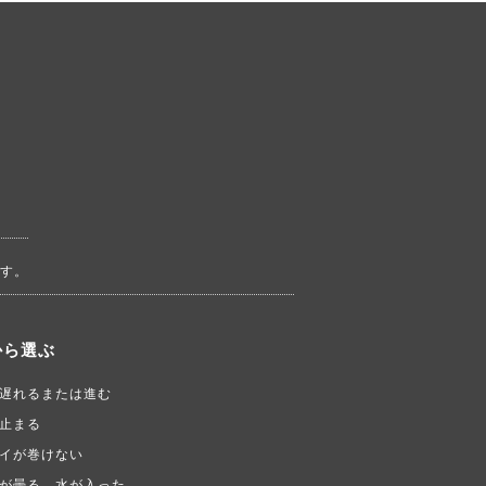
す。
から選ぶ
遅れるまたは進む
止まる
イが巻けない
が曇る、水が入った