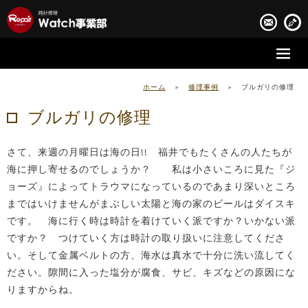
時計修理の流れ
ホーム
>
修理事例
>
ブルガリの修理
時計修理実績
ブルガリの修理
お客様の声
さて、来週の月曜日は海の日!! 福井でもたくさんの人たちが
会社案内
海に押し寄せるのでしょうか？ 私は小さいころに見た『ジ
ョーズ』によってトラウマになっているのであまり深いところ
まではいけませんがまぶしい太陽と海の家のビールはダイスキ
です。 海に行く時は時計を着けていく派ですか？いかない派
ですか？ つけていく方は時計の取り扱いに注意してくださ
い。そして金属ベルトの方、海水は真水で十分に洗い流してく
ださい。隙間に入った塩分が腐食、サビ、キズなどの原因にな
りますからね。