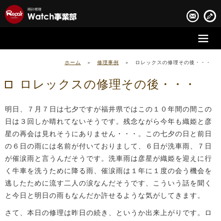
時計修理の流れ
ホーム
>
修理事例
>
ロレックスの修理その後・・・
時計修理実績
ロレックスの修理その後・・・
お客様の声
明日、７月７日は七夕ですが福井県ではこの１０年間の間この
会社案内
日は３回しか晴れてないそうです。残念ながら今年も織姫と彦
星の再会は見れそうにありません・・・。この七夕の日と前日
の６日の雨には名前が付いておりまして、６日が洗車雨、７日
が催涙雨と言うんだそうです。洗車雨は彦星が織姫を迎えに行
く牛車を洗うために降る雨、催涙雨は１年に１度の会う機会を
逃したために流す二人の涙なんだそうです、こういう話を聞く
と今日と明日の雨もなんだか許せるような気がしてきます。
さて、本日の修理は昨日の続き、というか出来上がりです。ロ