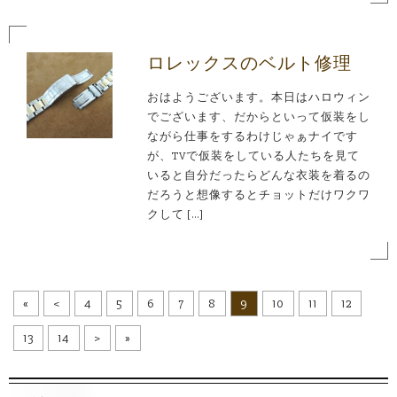
ロレックスのベルト修理
おはようございます。本日はハロウィン
でございます、だからといって仮装をし
ながら仕事をするわけじゃぁナイです
が、TVで仮装をしている人たちを見て
いると自分だったらどんな衣装を着るの
だろうと想像するとチョットだけワクワ
クして […]
«
<
4
5
6
7
8
9
10
11
12
13
14
>
»