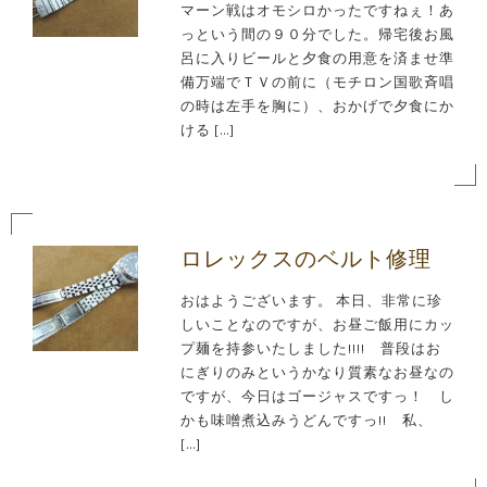
マーン戦はオモシロかったですねぇ！あ
っという間の９０分でした。帰宅後お風
呂に入りビールと夕食の用意を済ませ準
備万端でＴＶの前に（モチロン国歌斉唱
の時は左手を胸に）、おかげで夕食にか
ける […]
ロレックスのベルト修理
おはようございます。 本日、非常に珍
しいことなのですが、お昼ご飯用にカッ
プ麺を持参いたしました!!!! 普段はお
にぎりのみというかなり質素なお昼なの
ですが、今日はゴージャスですっ！ し
かも味噌煮込みうどんですっ!! 私、
[…]