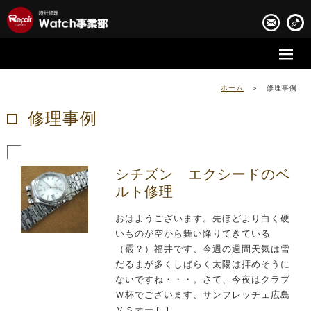
時計修理の流れ
ホーム
>
修理事例
時計修理実績
修理事例
お客様の声
会社案内
シチズン エクシードのベ
ルト修理
おはようございます。先ほどより白く硬
いものが空から舞い降りてきている
（霰？）福井です、今週の週間天気は雪
だるまが多くしばらく太陽は拝めそうに
ないですね・・・。さて、今夜はクラブ
Ｗ杯でございます、サンフレッチェ広島
ＶＳオー […]