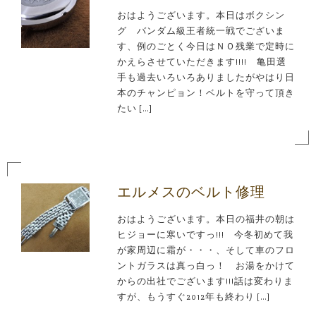
おはようございます。本日はボクシン
グ バンダム級王者統一戦でございま
す、例のごとく今日はＮＯ残業で定時に
かえらさせていただきます!!!! 亀田選
手も過去いろいろありましたがやはり日
本のチャンピョン！ベルトを守って頂き
たい […]
エルメスのベルト修理
おはようございます。本日の福井の朝は
ヒジョーに寒いですっ!!! 今冬初めて我
が家周辺に霜が・・・、そして車のフロ
ントガラスは真っ白っ！ お湯をかけて
からの出社でございます!!!話は変わりま
すが、もうすぐ2012年も終わり […]