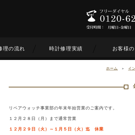
修理の流れ
時計修理実績
お客様の
ホーム
>
イ
ンドから選ぶ
リペアウォッチ事業部の年末年始営業のご案内です。
１２月２８日（月）まで通常営業
内容から選ぶ
１２月２９日（火）～１月５日（火）迄 休業