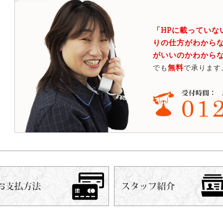
「HPに載っていな
りの仕方がわからな
がいいのかわから
無料
でも
で承ります