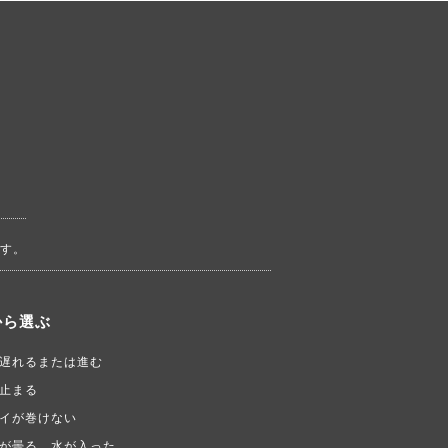
す。
から選ぶ
遅れるまたは進む
止まる
イが巻けない
が曇る、水が入った