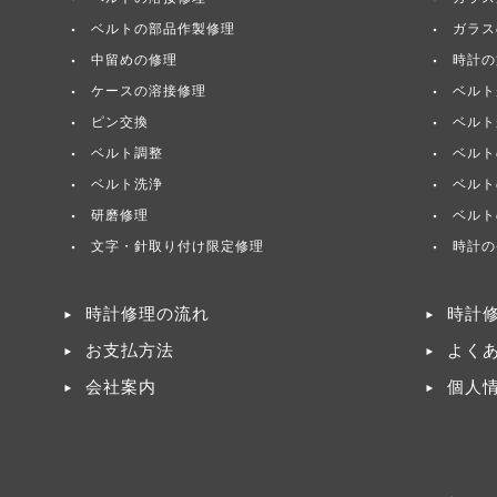
ベルトの部品作製修理
ガラス
中留めの修理
時計の
ケースの溶接修理
ベルト
ピン交換
ベルト
ベルト調整
ベルト
ベルト洗浄
ベルト
研磨修理
ベルト
文字・針取り付け限定修理
時計の
時計修理の流れ
時計
お支払方法
よく
会社案内
個人