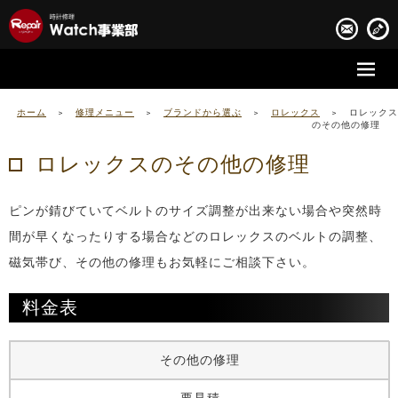
時計修理の流れ
ホーム
>
修理メニュー
>
ブランドから選ぶ
>
ロレックス
>
ロレックス
のその他の修理
時計修理実績
ロレックスのその他の修理
お客様の声
ピンが錆びていてベルトのサイズ調整が出来ない場合や突然時
会社案内
間が早くなったりする場合などのロレックスのベルトの調整、
磁気帯び、その他の修理もお気軽にご相談下さい。
料金表
その他の修理