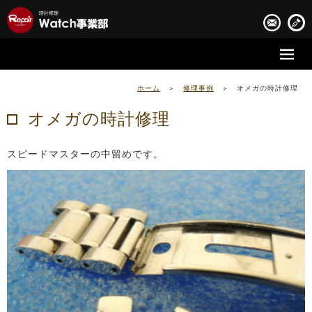
時計修理の流れ
ホーム
>
修理事例
>
オメガの時計修理
時計修理実績
オメガの時計修理
お客様の声
スピードマスターの中留めです。
会社案内