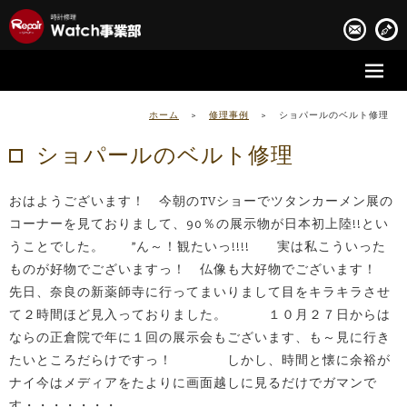
時計修理の流れ
ホーム
>
修理事例
>
ショパールのベルト修理
時計修理実績
ショパールのベルト修理
お客様の声
おはようございます！ 今朝のTVショーでツタンカーメン展の
会社案内
コーナーを見ておりまして、90％の展示物が日本初上陸!!とい
うことでした。 ”ん～！観たいっ!!!! 実は私こういった
ものが好物でございますっ！ 仏像も大好物でございます！
先日、奈良の新薬師寺に行ってまいりまして目をキラキラさせ
て２時間ほど見入っておりました。 １０月２７日からは
ならの正倉院で年に１回の展示会もございます、も～見に行き
たいところだらけですっ！ しかし、時間と懐に余裕が
ナイ今はメディアをたよりに画面越しに見るだけでガマンで
す・・・・・・・。