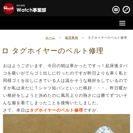
時計修理の流れ
ホーム
>
修理事例
>
タグホイヤーのベルト修理
時計修理実績
タグホイヤーのベルト修理
お客様の声
おはようございます、今日の朝は寒かったですっ！起床後タバ
会社案内
コを吸いがてらゴミ出しに行ったのですが昨日よりも寒く私と
同様ゴミを出しにきている人は温かそうな格好をしているので
すが私は未だにＴシャツ短パンといった格好・・・。昨日暖か
い格好をしようと決めたのに風呂上りの熱さには勝てずついそ
んな服を着てしまったことを後悔いたしました。
さて、本日は
タグホイヤーのベルト修理
ですが、