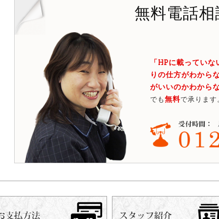
無料電話相
「HPに載っていな
りの仕方がわからな
がいいのかわから
無料
でも
で承ります