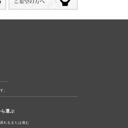
す。
から選ぶ
遅れるまたは進む