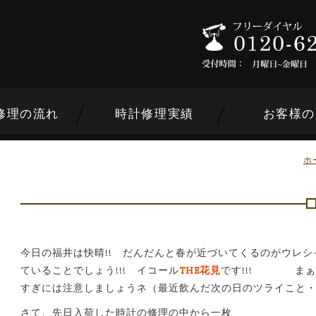
修理の流れ
時計修理実績
お客様の
ホ
ンドから選ぶ
今日の福井は快晴!! だんだんと春が近づいてくるのがウレシ
ていることでしょう!!! イコール
THE花見
です!!! まぁ
内容から選ぶ
すぎには注意しましょうネ（最近飲んだ次の日のツライこと
さて、先日入荷した時計の修理の中から一枚