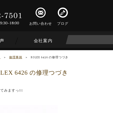
お問い合わせ
ブログ
声
会社案内
ム
>
修理事例
>
ROLEX 6426 の修理つづき
OLEX 6426 の修理つづき
みますっ!!!