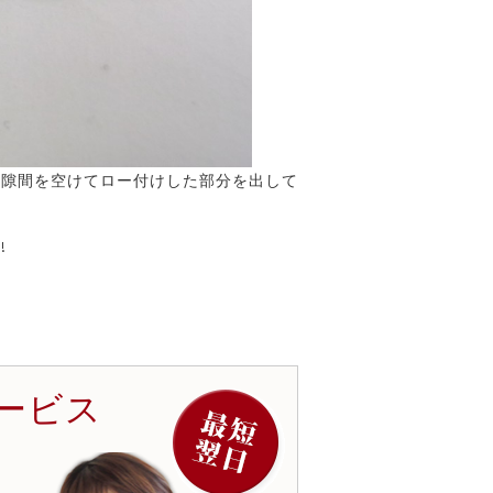
し隙間を空けてロー付けした部分を出して
!
ービス