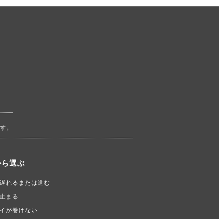
す。
から選ぶ
遅れるまたは進む
止まる
イが巻けない