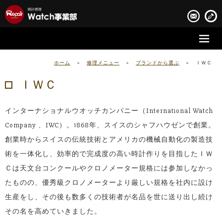
時計修理の流れ
ホーム
>
修理メニュー
>
ブランドから選ぶ
>
ＩＷＣ
時計修理実績
ＩＷＣ
お客様の声
インターナショナルウオッチカンパニー（International Watch
会社案内
Company 、IWC）。1868年、スイスのシャフハウゼンで創業。
創業時からスイスの伝統技術とアメリカの機械自動化の製造技
術を一体化し、効率的で完成度の高い時計作りを目指したＩＷ
Ｃは天文台コンクールやクロノメーター規格には参加しなかっ
たものの、優秀級クロノメーターより厳しい規格を社内に設け
生産をし、その後も数多くの技術者が名品を世に送り出し続け
その名を高めていきました。