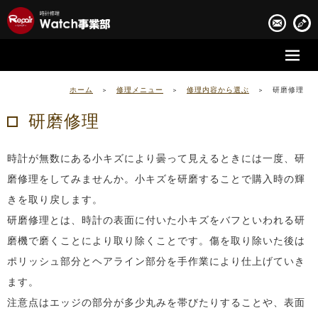
時計修理の流れ
ホーム
>
修理メニュー
>
修理内容から選ぶ
>
研磨修理
時計修理実績
研磨修理
お客様の声
時計が無数にある小キズにより曇って見えるときには一度、研
会社案内
磨修理をしてみませんか。小キズを研磨することで購入時の輝
きを取り戻します。
研磨修理とは、時計の表面に付いた小キズをバフといわれる研
磨機で磨くことにより取り除くことです。傷を取り除いた後は
ポリッシュ部分とヘアライン部分を手作業により仕上げていき
ます。
注意点はエッジの部分が多少丸みを帯びたりすることや、表面